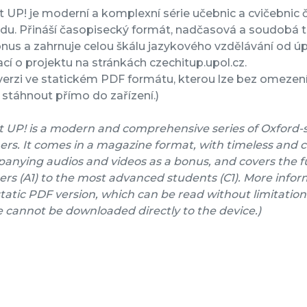
t UP! je moderní a komplexní série učebnic a cvičebnic č
rdu. Přináší časopisecký formát, nadčasová a soudobá 
nus a zahrnuje celou škálu jazykového vzdělávání od úpl
cí o projektu na stránkách czechitup.upol.cz.
verzi ve statickém PDF formátu, kterou lze bez omezení 
stáhnout přímo do zařízení.)
t UP! is a modern and comprehensive series of Oxford-
ers. It comes in a magazine format, with timeless and 
nying audios and videos as a bonus, and covers the fu
rs (A1) to the most advanced students (C1). More inform
a static PDF version, which can be read without limitation
e cannot be downloaded directly to the device.)