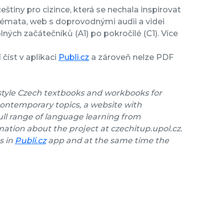
eštiny pro cizince, která se nechala inspirovat
témata, web s doprovodnými audii a videi
ných začátečníků (A1) po pokročilé (C1). Více
číst v aplikaci
Publi.cz
a zároveň nelze PDF
style Czech textbooks and workbooks for
contemporary topics, a website with
ll range of language learning from
ation about the project at czechitup.upol.cz.
s in
Publi.cz
app and at the same time the