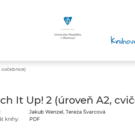
 cvičebnice)
ch It Up! 2 (úroveň A2, cvi
:
Jakub Wenzel, Tereza Švarcová
t knihy:
PDF