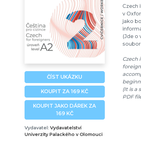
Czech i
v Oxfo
jako bo
informa
(Jde o 
soubor 
Czech i
foreign
accompa
ČÍST UKÁZKU
beginne
(It is 
KOUPIT ZA 169 KČ
PDF fil
KOUPIT JAKO DÁREK ZA
169 KČ
Vydavatel:
Vydavatelství
Univerzity Palackého v Olomouci