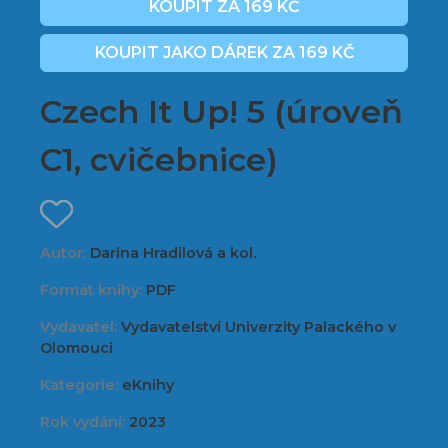
KOUPIT ZA 169 KČ
KOUPIT JAKO DÁREK ZA 169 KČ
Czech It Up! 5 (úroveň
C1, cvičebnice)
Autor:
Darina Hradilová a kol.
Formát knihy:
PDF
Vydavatel:
Vydavatelství Univerzity Palackého v
Olomouci
Kategorie:
eKnihy
Rok vydání:
2023