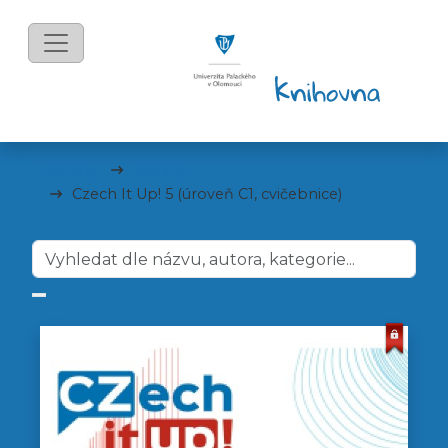
mKnihy
eKnihy
Czech It Up! 5 (úroveň C1, cvičebnice)