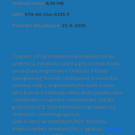
Velikost knihy:
8,36 MB
ISBN:
978-80-244-6335-3
Poslední aktualizace:
23. 6. 2025
Czech it UP! je moderní a komplexní série
učebnic a cvičebnic češtiny pro cizince, která
se nechala inspirovat v Oxfordu. Přináší
časopisecký formát, nadčasová a soudobá
témata, web s doprovodnými audii a videi
jako bonus a zahrnuje celou škálu jazykového
vzdělávání od úplných začátečníků (A1) po
pokročilé (C1). Více informací o projektu na
stránkách czechitup.upol.cz.
(Jde o verzi ve statickém PDF formátu,
kterou lze bez omezení číst v aplikaci
Publi.cz